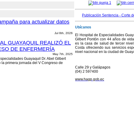
Publicación Sentencia - Corte d
ampaña para actualizar datos
Ubícanos
Jul 8th, 2026
El Hospital de Especialidades Guaya
Gilbert Pontón con 44 años de vida 
TAL GUAYAQUIL REALIZÓ EL
es la casa de salud de tercer nivel
Costa ofreciendo sus servicios esp
SO DE ENFERMERÍA
nivel nacional en la ciudad de Guay
May 7th, 2025
specialidades Guayaquil Dr. Abel Gilbert
 la primera jornada del V Congreso de
vento de gran relevancia académica y
Calle 29 y Galápagos
.
Leer más...
(04) 2 597400
EL HOSPITAL
www.hagp.gob.ec
GUAYAQUIL
OFRECE
PRÓTESIS PARA
MEJORAR LA
CALIDAD DE VIDA
DE S...
Feb 28th, 2025
El Hospital de
en el bienestar de sus pacientes al entregar