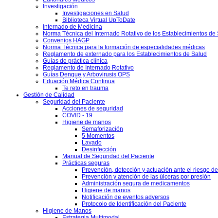
Investigación
Investigaciones en Salud
Biblioteca Virtual UpToDate
Internado de Medicina
Norma Técnica del Internado Rotativo de los Establecimientos de
Convenios HAGP
Norma Técnica para la formación de especialidades médicas
Reglamento de externado para los Establecimientos de Salud
Guías de práctica clínica
Reglamento de Internado Rotativo
Guías Dengue y Arbovirusis OPS
Eduación Médica Continua
Te reto en trauma
Gestión de Calidad
Seguridad del Paciente
Acciones de seguridad
COVID - 19
Higiene de manos
Semaforización
5 Momentos
Lavado
Desinfección
Manual de Seguridad del Paciente
Prácticas seguras
Prevención, detección y actuación ante el riesgo d
Prevención y atención de las úlceras por presión
Administración segura de medicamentos
Higiene de manos
Notificación de eventos adversos
Protocolo de Identificación del Paciente
Higiene de Manos
Estrategia Multimodal