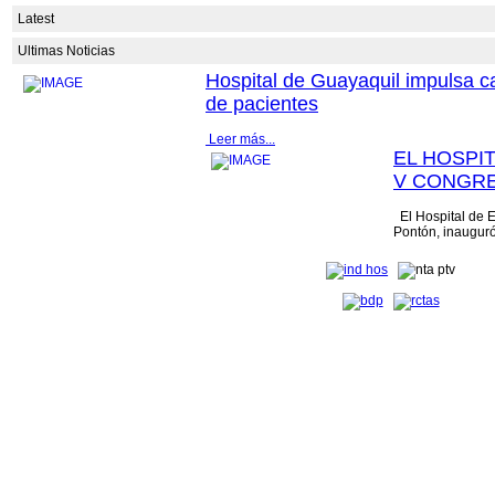
Latest
Ultimas Noticias
Hospital de Guayaquil impulsa c
de pacientes
Leer más...
EL HOSPI
V CONGRE
El Hospital de E
Pontón, inauguró
Enfermería, un e
profesional que..
Especialidades Guayaquil Dr. Abel Gilbert Pontón ha dado un paso significativo 
órtesis y prótesis a 10 personas,...
Leer más...