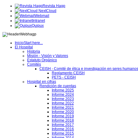
Revista Hagp
NextCloud
Webmail
Intranet
Quipux
Inicio
Start here...
El Hospital
Historia
Misión - Visión y Valores
Estatuto Orgánico
Comités
CEISH - Comité de ética e investigación en seres humano
Reglamento CEISH
PETS - CEISH
Hospital en cifras
Rendición de cuentas
Informe 2025
Informe 2024
Informe 2023
Informe 2022
Informe 2021
Informe 2020
Informe 2019
Informe 2018
Informe 2017
Informe 2016
Informe 2015
Informe 2014