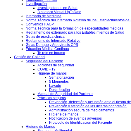
Investigación
Investigaciones en Salud
Biblioteca Virtual UpToDate
Internado de Medicina
Norma Técnica del Internado Rotativo de los Establecimientos de
Convenios HAGP
Norma Técnica para la formación de especialidades médicas
Reglamento de externado para los Establecimientos de Salud
Guías de práctica clínica
Reglamento de Internado Rotativo
Guías Dengue y Arbovirusis OPS
Eduación Médica Continua
Te reto en trauma
Gestión de Calidad
Seguridad del Paciente
Acciones de seguridad
COVID - 19
Higiene de manos
Semaforización
5 Momentos
Lavado
Desinfección
Manual de Seguridad del Paciente
Prácticas seguras
Prevención, detección y actuación ante el riesgo d
Prevención y atención de las úlceras por presión
Administración segura de medicamentos
Higiene de manos
Notificación de eventos adversos
Protocolo de Identificación del Paciente
Higiene de Manos
Estrategia Multimodal