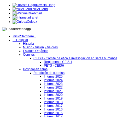
Revista Hagp
NextCloud
Webmail
Intranet
Quipux
Inicio
Start here...
El Hospital
Historia
Misión - Visión y Valores
Estatuto Orgánico
Comités
CEISH - Comité de ética e investigación en seres humano
Reglamento CEISH
PETS - CEISH
Hospital en cifras
Rendición de cuentas
Informe 2025
Informe 2024
Informe 2023
Informe 2022
Informe 2021
Informe 2020
Informe 2019
Informe 2018
Informe 2017
Informe 2016
Informe 2015
Informe 2014