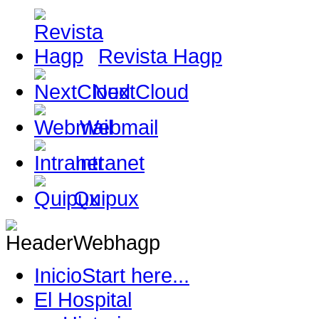
Revista Hagp
NextCloud
Webmail
Intranet
Quipux
Inicio
Start here...
El Hospital