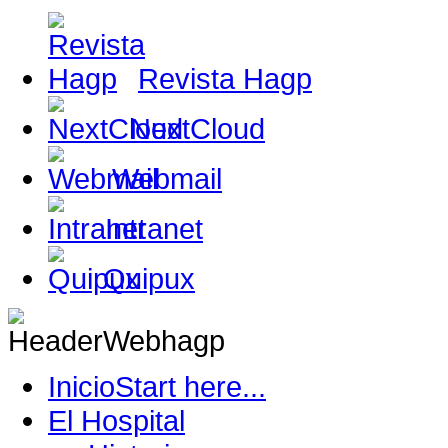
Revista Hagp
NextCloud
Webmail
Intranet
Quipux
Inicio
Start here...
El Hospital