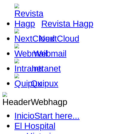
Revista Hagp
NextCloud
Webmail
Intranet
Quipux
Inicio
Start here...
El Hospital