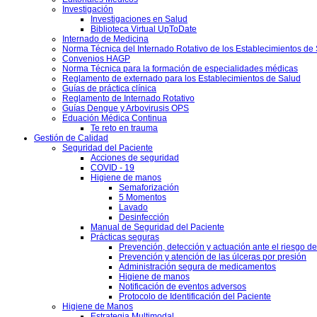
Investigación
Investigaciones en Salud
Biblioteca Virtual UpToDate
Internado de Medicina
Norma Técnica del Internado Rotativo de los Establecimientos de
Convenios HAGP
Norma Técnica para la formación de especialidades médicas
Reglamento de externado para los Establecimientos de Salud
Guías de práctica clínica
Reglamento de Internado Rotativo
Guías Dengue y Arbovirusis OPS
Eduación Médica Continua
Te reto en trauma
Gestión de Calidad
Seguridad del Paciente
Acciones de seguridad
COVID - 19
Higiene de manos
Semaforización
5 Momentos
Lavado
Desinfección
Manual de Seguridad del Paciente
Prácticas seguras
Prevención, detección y actuación ante el riesgo d
Prevención y atención de las úlceras por presión
Administración segura de medicamentos
Higiene de manos
Notificación de eventos adversos
Protocolo de Identificación del Paciente
Higiene de Manos
Estrategia Multimodal