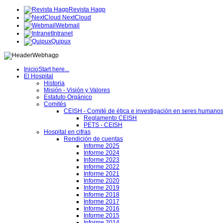
Revista Hagp
NextCloud
Webmail
Intranet
Quipux
Inicio
Start here...
El Hospital
Historia
Misión - Visión y Valores
Estatuto Orgánico
Comités
CEISH - Comité de ética e investigación en seres humano
Reglamento CEISH
PETS - CEISH
Hospital en cifras
Rendición de cuentas
Informe 2025
Informe 2024
Informe 2023
Informe 2022
Informe 2021
Informe 2020
Informe 2019
Informe 2018
Informe 2017
Informe 2016
Informe 2015
Informe 2014