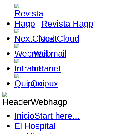
Revista Hagp
NextCloud
Webmail
Intranet
Quipux
Inicio
Start here...
El Hospital