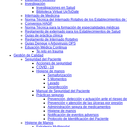
Investigación
Investigaciones en Salud
Biblioteca Virtual UpToDate
Internado de Medicina
Norma Técnica del Internado Rotativo de los Establecimientos de
Convenios HAGP
Norma Técnica para la formación de especialidades médicas
Reglamento de externado para los Establecimientos de Salud
Guías de práctica clínica
Reglamento de Internado Rotativo
Guías Dengue y Arbovirusis OPS
Eduación Médica Continua
Te reto en trauma
Gestión de Calidad
Seguridad del Paciente
Acciones de seguridad
COVID - 19
Higiene de manos
Semaforización
5 Momentos
Lavado
Desinfección
Manual de Seguridad del Paciente
Prácticas seguras
Prevención, detección y actuación ante el riesgo d
Prevención y atención de las úlceras por presión
Administración segura de medicamentos
Higiene de manos
Notificación de eventos adversos
Protocolo de Identificación del Paciente
Higiene de Manos
Estrategia Multimodal