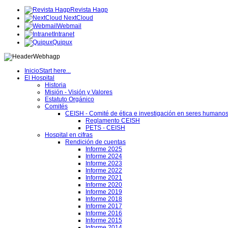
Revista Hagp
NextCloud
Webmail
Intranet
Quipux
Inicio
Start here...
El Hospital
Historia
Misión - Visión y Valores
Estatuto Orgánico
Comités
CEISH - Comité de ética e investigación en seres humano
Reglamento CEISH
PETS - CEISH
Hospital en cifras
Rendición de cuentas
Informe 2025
Informe 2024
Informe 2023
Informe 2022
Informe 2021
Informe 2020
Informe 2019
Informe 2018
Informe 2017
Informe 2016
Informe 2015
Informe 2014