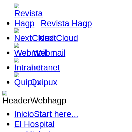
Revista Hagp
NextCloud
Webmail
Intranet
Quipux
Inicio
Start here...
El Hospital